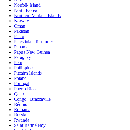
Norfolk Island
North Korea
Northern Mariana Islands
Norway
Oman
Pakistan
Palau
Palestinian Territories
Panama
Papua New Guinea
Paraguay
Peru
Philippines
Pitcairn Islands
Poland
Portugal
Puerto Rico
Qatar
Congo - Brazzaville
Réunion
Romania
Russia
Rwanda
Saint Barthélemy