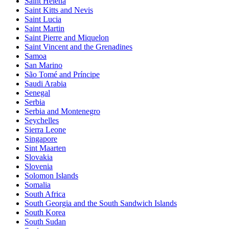
Saint Helena
Saint Kitts and Nevis
Saint Lucia
Saint Martin
Saint Pierre and Miquelon
Saint Vincent and the Grenadines
Samoa
San Marino
São Tomé and Príncipe
Saudi Arabia
Senegal
Serbia
Serbia and Montenegro
Seychelles
Sierra Leone
Singapore
Sint Maarten
Slovakia
Slovenia
Solomon Islands
Somalia
South Africa
South Georgia and the South Sandwich Islands
South Korea
South Sudan